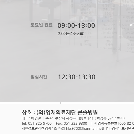
토요일 진료
09:00-13:00
※
(내과는격주진료)
​점심시간
12:30-13:30
상호 : (의)영재의료재단 큰솔병원
대
표 : 배영일 | 주소: 부산시 사상구 대동로 141 ( 학
장동 574-1번지)
댓글 0개
Tel. 051-325-9700 Fax. 051-322-9300 | 사
업자등록번호 [606-82-0
개인정보관리책임자 : 최수길[ hks9700@hanmail.net]
(의)영재의료재단 큰솔병원