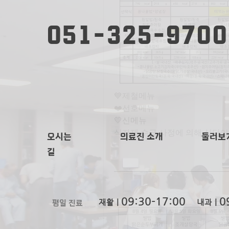
051-325-9700
💙제철메뉴
❤️선호메뉴
💛신메뉴
식자재 수급 사정에 의해 식단이
오시는
의료진 소개
​둘러보
길
09:
30-
17:00
0
평일 진료
재활ㅣ
내과ㅣ