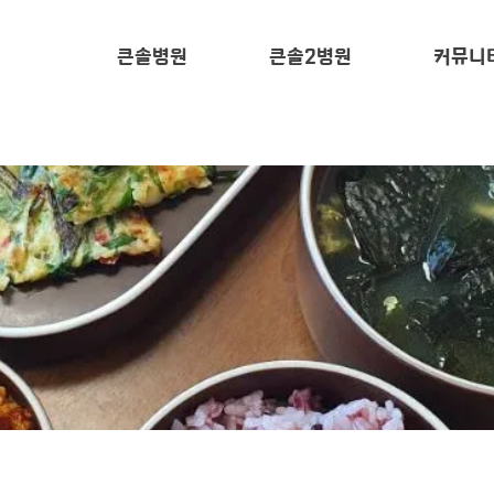
큰솔병원
큰솔2병원
커뮤니