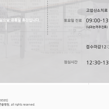
고압산소치료
토요일 진료
09:00-13
일요일,공휴일 휴진입니다.
(내과는격주진료)
접수마감12:
​점심시간
12:30-13
328회 조회
9595]
, all rights reserved.