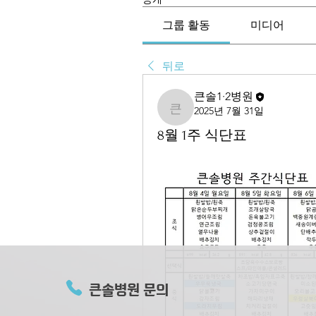
그룹 활동
미디어
뒤로
큰솔1·2병원
2025년 7월 31일
큰솔1·2병원
8월 1주 식단표
큰솔병원 문의