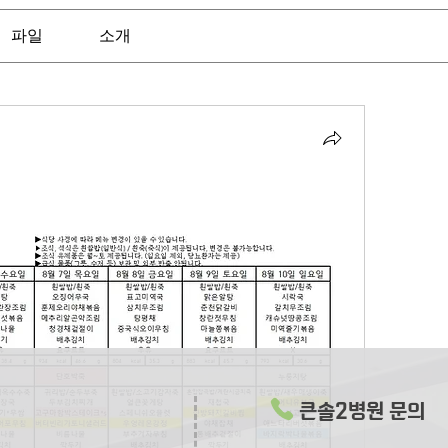
파일
소개
큰솔2병원 문의