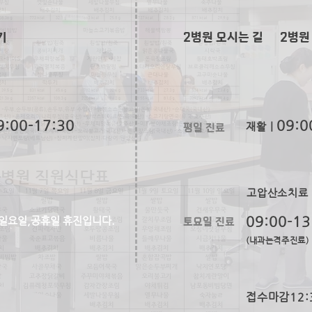
기
2병원 오시는 길
2병원
9:00-17:30
09:0
평일 진료
재활ㅣ
고압산소치료
토요일 진료
09:00-13
일요일,공휴일 휴진입니다.
(내과는격주진료)
접수마감12: