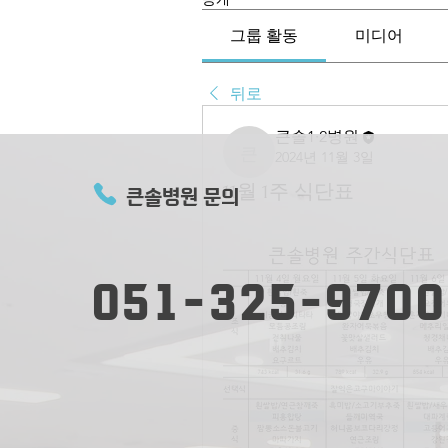
그룹 활동
미디어
뒤로
큰솔1·2병원
2024년 11월 3일
큰솔1·2병원
11월 1주 식단표
큰솔병원 문의
051-325-9700