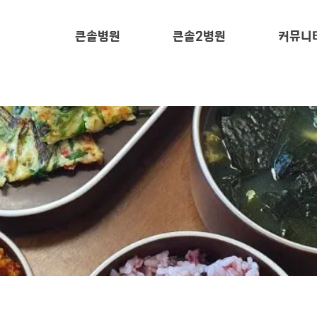
큰솔병원
큰솔2병원
커뮤니