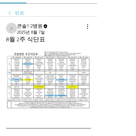
뒤로
큰솔1·2병원
큰솔1·2병원
2025년 8월 7일
8월 2주 식단표