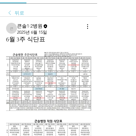
뒤로
큰솔1·2병원
큰솔1·2병원
2025년 6월 15일
6월 3주 식단표