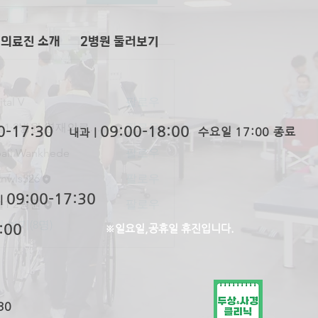
 의료진 소개
2​병원 둘러보기
ital V
팔로우
큰솔1·2병원 영재의료재단
팔로우
0-
17:30
09:00-
1
8:00
수요일 17:00 종료
내과ㅣ
ali Wankhede
팔로우
tnwls526
팔로우
09:0
0-
17:30
ㅣ
1·2병원
팔로우
 보기(8명)
:00
※일요일,공휴일 휴진입니다.
30