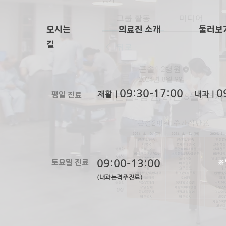
그룹 활동
미디어
오시는
의료진 소개
​둘러보
길
뒤로
큰솔1·2병원
2024년 8월 9일
큰솔1·2병원
09:
30-
17:00
0
평일 진료
재활ㅣ
내과ㅣ
[큰솔2병원] 24년 8월3
토요일 진료
09:00-13:00
※
(내과는격주진료)