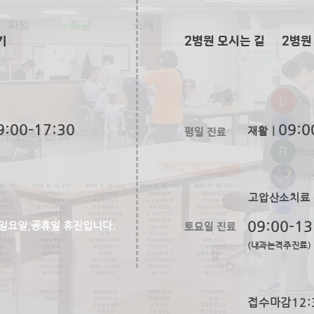
파일
회원
소개
기
2병원 오시는 길
2병원
명
Dig
9:00-17:30
09:0
평일 진료
재활ㅣ
주차 주간식단표
Rup
wjs
고압산소치료
큰솔
전체 회원
토요일 진료
09:00-13
일요일,공휴일 휴진입니다.
(내과는격주진료)
접수마감12: