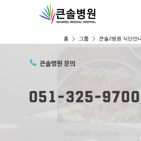
홈
그룹
큰솔2병원 식단안
큰솔병원 문의
051-325-9700
큰솔2병원 식단안내
공개