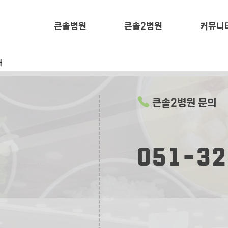
큰솔병원
큰솔2병원
커뮤니
내
큰솔2병원 문의
051-32