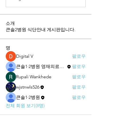
소개
큰솔2병원 식단안내 게시판입니다.
명
Digital V
팔로우
큰솔1·2병원 영재의료재단
팔로우
Rupali Wankhede
팔로우
wjstnwls526
팔로우
큰솔1·2병원
팔로우
전체 회원 보기(8명)