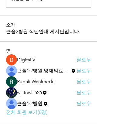
소개
큰솔2병원 식단안내 게시판입니다.
명
Digital V
팔로우
큰솔1·2병원 영재의료재단
팔로우
Rupali Wankhede
팔로우
wjstnwls526
팔로우
큰솔1·2병원
팔로우
전체 회원 보기(8명)