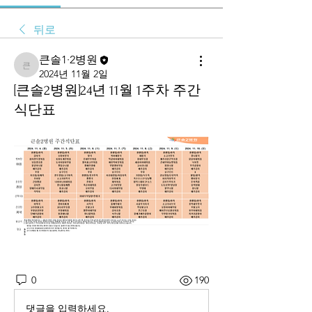
뒤로
큰솔1·2병원
큰솔1·2병원
2024년 11월 2일
[큰솔2병원]24년 11월 1주차 주간
식단표
0
190
댓글을 입력하세요.