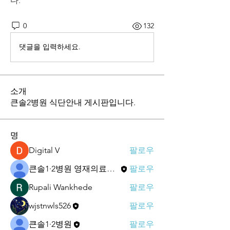
다.
0
132
댓글을 입력하세요.
소개
큰솔2병원 식단안내 게시판입니다.
명
Digital V
팔로우
큰솔1·2병원 영재의료재단
팔로우
Rupali Wankhede
팔로우
wjstnwls526
팔로우
큰솔1·2병원
팔로우