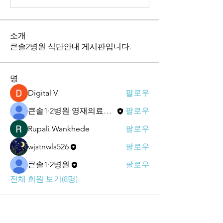
소개
큰솔2병원 식단안내 게시판입니다.
명
Digital V
팔로우
큰솔1·2병원 영재의료재단
팔로우
Rupali Wankhede
팔로우
wjstnwls526
팔로우
큰솔1·2병원
팔로우
전체 회원 보기(8명)