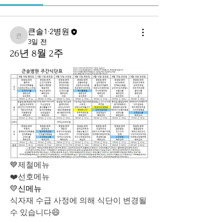
큰솔1·2병원
큰솔1·2병원
3일 전
26년 8월 2주
💙제철메뉴
❤️선호메뉴
💛신메뉴
식자재 수급 사정에 의해 식단이 변경될 
수 있습니다😄