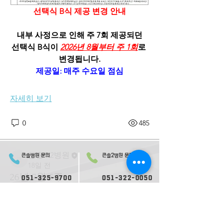
선택식 B식 제공 변경 안내
내부 사정으로 인해 주 7회 제공되던
선택식 B식이 
2026년 8월부터 주 1회
로 
변경됩니다.
제공일: 매주 수요일 점심
소개
큰솔병원 식단 안내 게시판입니다.
자세히 보기
0
485
큰솔1·2병원
큰솔병원 문의
큰솔2병원 문의
큰솔1·2병원
18일 전
26년 7월 5주
051-325-9700
051-322-0050
오시는 길
의료진 소개
2병원 오시는 길
2병원 의료진 소개