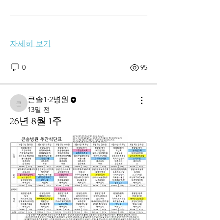
자세히 보기
0
95
큰솔1·2병원
큰솔1·2병원
13일 전
26년 8월 1주