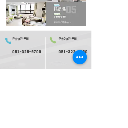
큰솔병원 문의
큰솔2병원 문의
051-325-9700
051-322-0050
오시는 길
의료진 소개
2병원 오시는 길
2병원 의료진 소개
​둘러보기
2​병원 둘러보기
평일 진료
평일 진료
09:
30-
17:00
09:0
0-
17:30
재활ㅣ
재활ㅣ
09:00-17:30
09:00-
1
8:00
내과ㅣ
내과ㅣ
수요일 17:00 종료