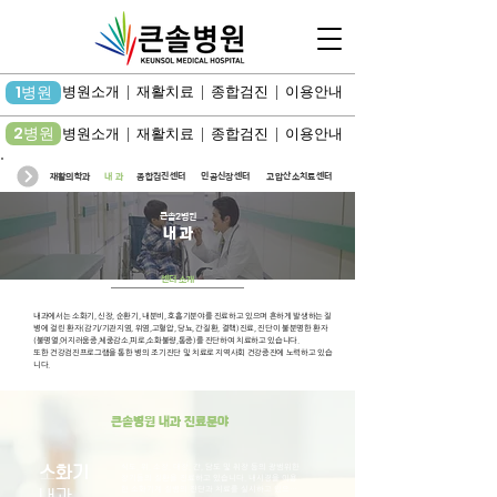
1병원
병원소개 | 재활치료 | 종합검진 | 이용안내
2병원
병원소개 | 재활치료 | 종합검진 | 이용안내
재활의학과
내 과
종합검진센터
인공신장센터
고압산소치료센터
큰솔2병원
내 과
센터 소개
내과에서는 소화기, 신장, 순환기, 내분비, 호흡기분야를 진료하고 있으며 흔하게 발생하는 질
병에 걸린 환자(감기/기관지염, 위염,고혈압, 당뇨, 간질환, 결핵)진료, 진단이 불분명한 환자
(불명열,어지러움증,체중감소,피로,소화불량,통증)를 진단하여 치료하고 있습니다.
또한 건강검진프로그램을 통한 병의 조기진단 및 치료로 지역사회 건강증진에 노력하고 있습
니다.
큰솔병원 내과 진료분야
식도, 위, 소장, 대장, 간, 담도 및 취장 등의 광범위한 
소화기
장기들의 질환을 진료하고 있습니다. 내시경을 이용
한 소화기계 질병의 진단과 치료를 실시하고 있으며 
​내과