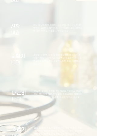
초음파 및 CT를 이용하여 간암을 비롯한 담도와 췌장
계 질환의 조기발견 및 치료에 힘쓰고 있습니다.
당뇨 및 당뇨병성 신질환, 요로감염, 말기신부전(혈
신장
액투석),급/만성 신부전증, 사구체질환, 혈뇨, 단백뇨
에 대한 진단 및 치료를 시행하고 있습니다.
​내과
순환기
고혈압, 부정맥, 심장 및 혈관계질환에 대한 진단과 
치료가 활발히 이뤄지고 있으며 심장초음파 검사, 동
맥경화도검사,심전도 경동맥초음파 등을 시행하고 
​내과
있습니다.
당뇨병, 갑상선 환자를 전문적으로 진료하고 있으며 
내분비
여러 성인병에 대한 환자 교육 프로그램을 시행하여 
보다 양질의 의료서비스를 제공하기 위해 최선을 다
​내과
하고 있습니다.

또한 신체의 호르몬 이상, 대사이상, 내분비 기관에서 
발행하는 종양등을 진단하고 치료하고 있습니다.
급성 및 만성 호흡기 질환 환자의 원인적 검사, 보존
호흡기
적 치료와 합병증 예방을 관리합니다. 천식, 만성폐쇄
성폐질환, 결핵 등의 질환을 진료 및 치료합니다.
​내과