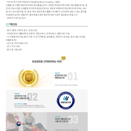
- 비디오 투시 연하 조영검사 (Modified Barium Swallow : MBS)
뇌졸중 등 다양한 원인에 의하여 음식물을 삼키기 어려운 연하곤란 환자에서 음식물을 삼키는 동
안의 이상소견을 고속촬영 비디오와 동영상 방사선 장비로 촤령하여 객관적으로 분석하는 검사
입니다. 검사 동안 물, 죽, 밥 등 여러 성상의 음식물을 시도해보고 안전하게 삼킬 수 있는 음식물
의 종류와 삼키는 방법까지 결저애 줌으로써 환자에 대한 치료적 접근을 하게 됩니다.
- 전반적 구강기능 검사
03
치료방법
- 평가 (병력, 의학적 검사 , 임상소견)
- 치료팀 회의 (재활의학과 전문의, 작업치료사, 언어치료사, 영양사로 구성)
- 각 단계별 연하기능 증진 치료 (구강 근육운동, 발성훈련, 연하반사 유도법, 촉진기술, 보상법,
호흡운동 등)
- 섭식 및 식이조절과 지도
- 전기 자극 치료
- 환자 및 가족교육