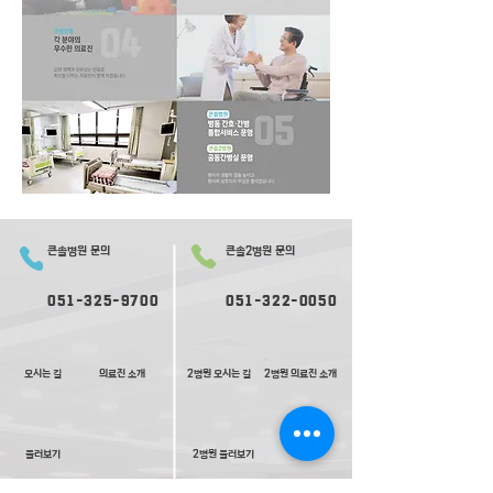
큰솔병원 문의
큰솔2병원 문의
051-325-9700
051-322-0050
오시는 길
의료진 소개
2병원 오시는 길
2병원 의료진 소개
​둘러보기
2​병원 둘러보기
평일 진료
평일 진료
09:
30-
17:00
09:0
0-
17:30
재활ㅣ
재활ㅣ