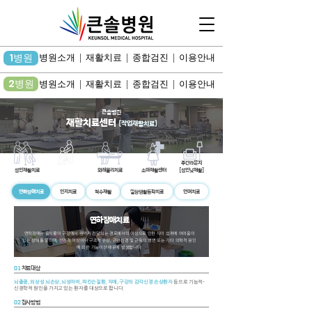
1병원
병원소개 | 재활치료 | 종합검진 | 이용안내
2병원
병원소개 | 재활치료 | 종합검진 | 이용안내
큰솔병원
재활치료센터
(작업재활치료)
주간라운지
​성인재활치료
작업재활치료
외래물리치료
소아재활센터
[성인낮재활]
연하장애치료
인지치료
척수재활
일상생활동작치료
언어치료
​연하장애치료
연하장애는 음식물이 구강에서 위까지 전달되는 경로에서의 이상으로 인한 식이 섭취에 어려움이
있는 상태를 말하며, 선천적 이상이나 구조적 손상, 관련신경 및 근육의 병변 또는 기타 의학적 원인
에 의한 기능이상 때문에 발생합니다.
01
치료대상
뇌졸중, 외상성 뇌손상, 뇌성마비, 파킨슨질환, 치매, 구강의 감각신경 손상환자
등으로 기능적-
신경학적 원인을 가지고 있는 환자를 대상으로 합니다.
02
검사방법